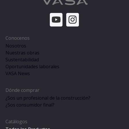
Conocenos
Nosotros
Nuestras obras
Sustentabilidad
Oportunidades laborales
VASA News
Dónde comprar
¿Sos un profesional de la construcción?
¿Sos consumidor final?
Catálogos