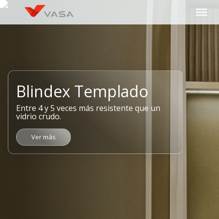
Ir
al
contenido
Blindex Templado
Entre 4 y 5 veces más resistente que un
vidrio crudo.
Ver más