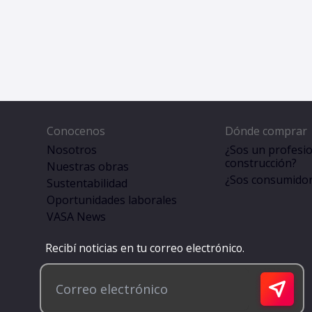
Conocenos
Dónde comprar
Nosotros
¿Sos un profesio
construcción?
Nuestras obras
¿Sos consumidor 
Sustentabilidad
Oportunidades laborales
VASA News
Recibí noticias en tu correo electrónico.