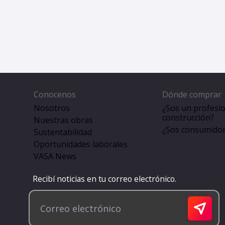
Conocenos
Dónde comprar
Nosotros
¿Sos un profesio
construcción?
Nuestras obras
¿Sos consumidor 
Sustentabilidad
Oportunidades laborales
VASA News
Recibí noticias en tu correo electrónico.