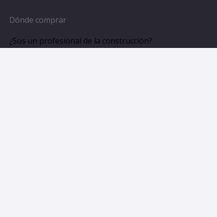
Dónde comprar
¿Sos un profesional de la construcción?
¿Sos consumidor final?
Catálogos
Todos los Productos
Boletines técnicos
Novedades y tendencias
Recibí noticias en tu correo electrónico.