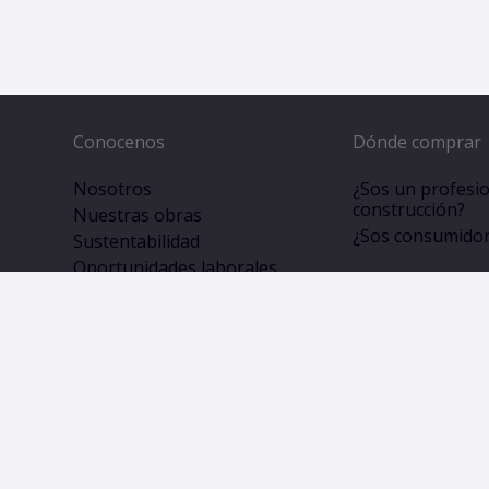
Conocenos
Dónde comprar
Nosotros
¿Sos un profesio
construcción?
Nuestras obras
¿Sos consumidor 
Sustentabilidad
Oportunidades laborales
VASA News
Recibí noticias en tu correo electrónico.