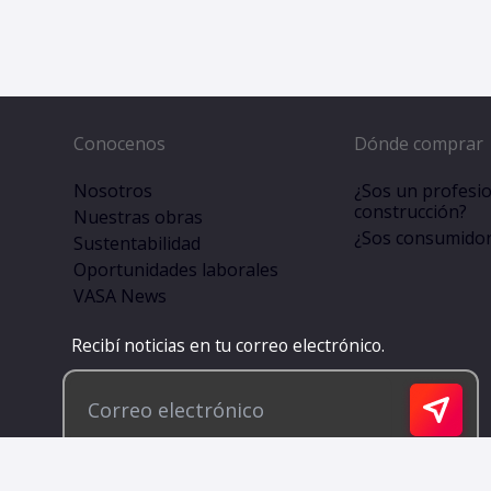
Conocenos
Dónde comprar
Nosotros
¿Sos un profesio
construcción?
Nuestras obras
¿Sos consumidor 
Sustentabilidad
Oportunidades laborales
VASA News
Recibí noticias en tu correo electrónico.