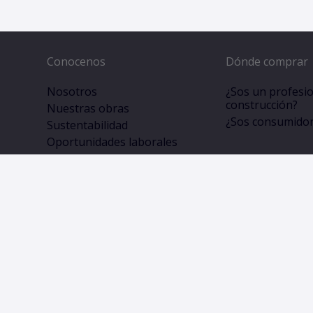
Conocenos
Dónde comprar
Nosotros
¿Sos un profesio
construcción?
Nuestras obras
¿Sos consumidor 
Sustentabilidad
Oportunidades laborales
VASA News
Recibí noticias en tu correo electrónico.
VASA Todos los derechos reservados -
Términos y condicio