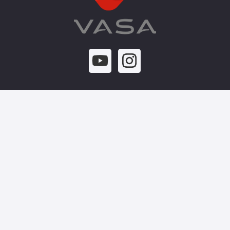
Conocenos
Nosotros
Nuestras obras
Sustentabilidad
Oportunidades laborales
VASA News
Dónde comprar
¿Sos un profesional de la construcción?
¿Sos consumidor final?